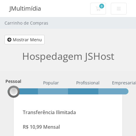
0
JMultimídia
Carrinho de Com
Carrinho de Compras
Mostrar Menu
Hospedagem JSHost
Pessoal
Pessoal
Popular
Profissional
Empresaria
Transferência Ilimitada
R$ 10,99 Mensal