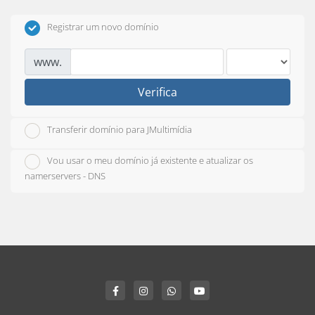
Registrar um novo domínio
www.
Verifica
Transferir domínio para JMultimídia
Vou usar o meu domínio já existente e atualizar os
namerservers - DNS